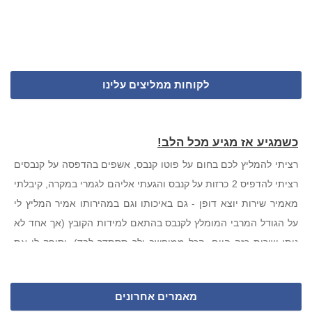
לקוחות ממליצים עלינו
כשמגיע אז מגיע מכל הלב!
רציתי להמליץ לכם בחום על פוטו קנבס, אשפים בהדפסה על קנבסים
רציתי להדפיס 2 כרזות על קנבס והגעתי אליהם לגמרי במקרה, קיבלתי
מאמיר שירות יוצא דופן - גם באיכותו וגם במהירותו אמיר המליץ לי
על הגודל המרבי המומלץ לקנבס בהתאם למידות הקובץ (אך אחד לא
נותן שירות כזה היום, הכל ממוחשב ולך תסתדר לבד), וסיפק לי את
הסחורה תוך יומיים עד הבית במחיר שעד עכשיו אני לא בטוחה שהוא
אמיתי. שירות שהרגיש לי כמו פעם... אבל ממש. ממליצה בחום ומכל
מאמרים אחרונים
הלב. תהנו!