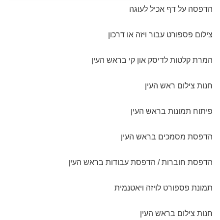
דניאל מכפר סבא
הדפסה על דף אכיל לעוגה
תודה על קנבס מושלם!
צילום פספורט עבור ויזה או דרכון
הזמנתי קנבס ענק לכבוד יום ההולדת של בעלי, הצוות המקצועי שלכם
עזר לי מאוד בגיבוש הרעיון לעיצוב הקנבס והפך את התמונות לקנבס
המרת קלטות לדיסק און קי בראש העין
משגע!! . תוך 3 ימים אספתי את הקנבס מנקודת האיסוף בירושלים
מבלי שאפילו הייתי צריכה לשלם דמי משלוח! תודה רבה!! שירה
חנות צילום ראש העין
מירושלים
פיתוח תמונות בראש העין
הדפסת מסמכים בראש העין
הדפסת חוברות / הדפסת עבודות בראש העין
תמונת פספורט לויזה ויאטנמית
חנות צילום בראש העין