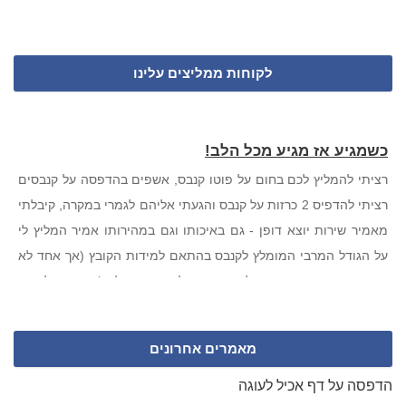
לקוחות ממליצים עלינו
כשמגיע אז מגיע מכל הלב!
רציתי להמליץ לכם בחום על פוטו קנבס, אשפים בהדפסה על קנבסים
רציתי להדפיס 2 כרזות על קנבס והגעתי אליהם לגמרי במקרה, קיבלתי
מאמיר שירות יוצא דופן - גם באיכותו וגם במהירותו אמיר המליץ לי
על הגודל המרבי המומלץ לקנבס בהתאם למידות הקובץ (אך אחד לא
נותן שירות כזה היום, הכל ממוחשב ולך תסתדר לבד), וסיפק לי את
הסחורה תוך יומיים עד הבית במחיר שעד עכשיו אני לא בטוחה שהוא
אמיתי. שירות שהרגיש לי כמו פעם... אבל ממש. ממליצה בחום ומכל
מאמרים אחרונים
הלב. תהנו!
דניאל מכפר סבא
הדפסה על דף אכיל לעוגה