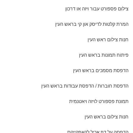
תודה על קנבס מושלם!
צילום פספורט עבור ויזה או דרכון
הזמנתי קנבס ענק לכבוד יום ההולדת של בעלי, הצוות המקצועי שלכם
עזר לי מאוד בגיבוש הרעיון לעיצוב הקנבס והפך את התמונות לקנבס
המרת קלטות לדיסק און קי בראש העין
משגע!! . תוך 3 ימים אספתי את הקנבס מנקודת האיסוף בירושלים
מבלי שאפילו הייתי צריכה לשלם דמי משלוח! תודה רבה!! שירה
חנות צילום ראש העין
מירושלים
פיתוח תמונות בראש העין
הדפסת מסמכים בראש העין
הדפסת חוברות / הדפסת עבודות בראש העין
תמונת פספורט לויזה ויאטנמית
חנות צילום בראש העין
הדפסה על דף אכיל לקאפקייקס