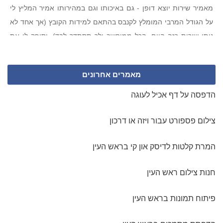
מאמיר שירות יוצא דופן - גם באיכותו וגם במהירותו אמיר המליץ לי
על הגודל המרבי המומלץ לקנבס בהתאם למידות הקובץ (אך אחד לא
נותן שירות כזה היום, הכל ממוחשב ולך תסתדר לבד), וסיפק לי את
הסחורה תוך יומיים עד הבית במחיר שעד עכשיו אני לא בטוחה שהוא
אמיתי. שירות שהרגיש לי כמו פעם... אבל ממש. ממליצה בחום ומכל
מאמרים אחרונים
הלב. תהנו!
דניאל מכפר סבא
הדפסה על דף אכיל לעוגה
תודה על קנבס מושלם!
צילום פספורט עבור ויזה או דרכון
הזמנתי קנבס ענק לכבוד יום ההולדת של בעלי, הצוות המקצועי שלכם
עזר לי מאוד בגיבוש הרעיון לעיצוב הקנבס והפך את התמונות לקנבס
המרת קלטות לדיסק און קי בראש העין
משגע!! . תוך 3 ימים אספתי את הקנבס מנקודת האיסוף בירושלים
מבלי שאפילו הייתי צריכה לשלם דמי משלוח! תודה רבה!! שירה
חנות צילום ראש העין
מירושלים
פיתוח תמונות בראש העין