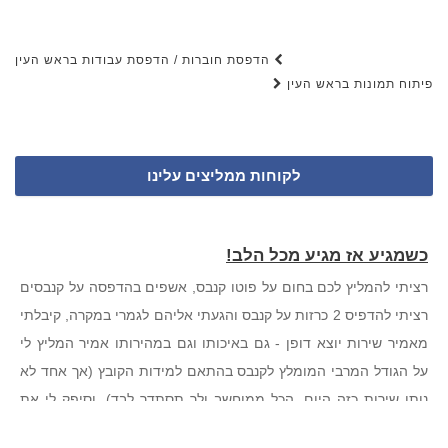
הדפסת חוברות / הדפסת עבודות בראש העין
Post navigation
פיתוח תמונות בראש העין
לקוחות ממליצים עלינו
כשמגיע אז מגיע מכל הלב!
רציתי להמליץ לכם בחום על פוטו קנבס, אשפים בהדפסה על קנבסים
רציתי להדפיס 2 כרזות על קנבס והגעתי אליהם לגמרי במקרה, קיבלתי
מאמיר שירות יוצא דופן - גם באיכותו וגם במהירותו אמיר המליץ לי
על הגודל המרבי המומלץ לקנבס בהתאם למידות הקובץ (אך אחד לא
נותן שירות כזה היום, הכל ממוחשב ולך תסתדר לבד), וסיפק לי את
הסחורה תוך יומיים עד הבית במחיר שעד עכשיו אני לא בטוחה שהוא