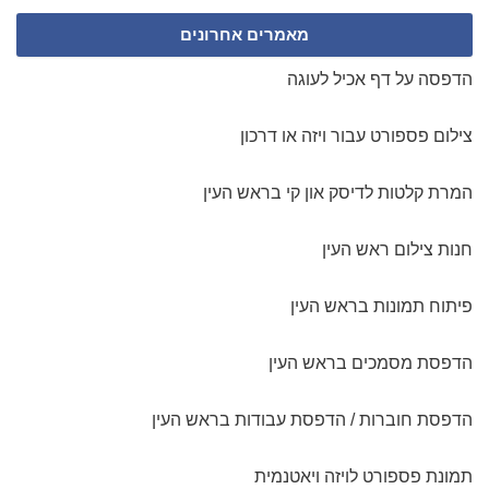
אמיתי. שירות שהרגיש לי כמו פעם... אבל ממש. ממליצה בחום ומכל
מאמרים אחרונים
הלב. תהנו!
דניאל מכפר סבא
הדפסה על דף אכיל לעוגה
תודה על קנבס מושלם!
צילום פספורט עבור ויזה או דרכון
הזמנתי קנבס ענק לכבוד יום ההולדת של בעלי, הצוות המקצועי שלכם
עזר לי מאוד בגיבוש הרעיון לעיצוב הקנבס והפך את התמונות לקנבס
המרת קלטות לדיסק און קי בראש העין
משגע!! . תוך 3 ימים אספתי את הקנבס מנקודת האיסוף בירושלים
מבלי שאפילו הייתי צריכה לשלם דמי משלוח! תודה רבה!! שירה
חנות צילום ראש העין
מירושלים
פיתוח תמונות בראש העין
הדפסת מסמכים בראש העין
הדפסת חוברות / הדפסת עבודות בראש העין
תמונת פספורט לויזה ויאטנמית