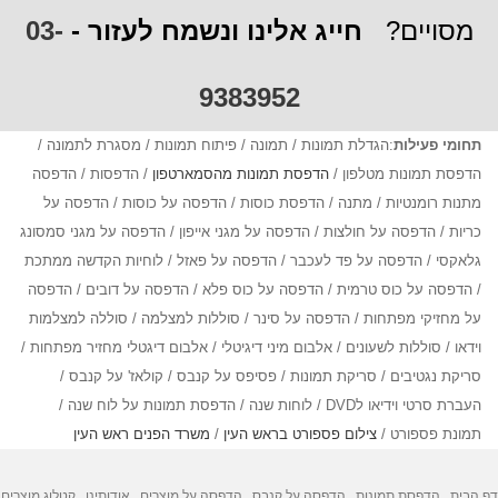
מסויים?
חייג אלינו ונשמח לעזור -
03-
9383952
תחומי פעילות
:הגדלת תמונות / תמונה / פיתוח תמונות / מסגרת לתמונה /
הדפסת תמונות מטלפון /
הדפסת תמונות מהסמארטפון
/ הדפסות / הדפסה
מתנות רומנטיות / מתנה / הדפסת כוסות / הדפסה על כוסות / הדפסה על
כריות / הדפסה על חולצות / הדפסה על מגני אייפון / הדפסה על מגני סמסונג
גלאקסי / הדפסה על פד לעכבר / הדפסה על פאזל / לוחיות הקדשה ממתכת
/ הדפסה על כוס טרמית / הדפסה על כוס פלא / הדפסה על דובים / הדפסה
על מחזיקי מפתחות / הדפסה על סינר / סוללות למצלמה / סוללה למצלמות
וידאו / סוללות לשעונים / אלבום מיני דיגיטלי / אלבום דיגטלי מחזיר מפתחות /
סריקת נגטיבים / סריקת תמונות / פסיפס על קנבס / קולאז' על קנבס /
העברת סרטי וידיאו לDVD / לוחות שנה / הדפסת תמונות על לוח שנה /
תמונת פספורט /
צילום פספורט בראש העין
/
משרד הפנים ראש העין
דף הבית
הדפסת תמונות
הדפסה על קנבס
הדפסה על מוצרים
אודותינו
קטלוג מוצרים