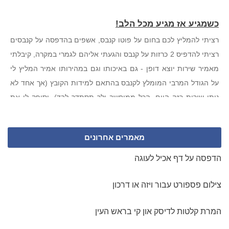
כשמגיע אז מגיע מכל הלב!
רציתי להמליץ לכם בחום על פוטו קנבס, אשפים בהדפסה על קנבסים
רציתי להדפיס 2 כרזות על קנבס והגעתי אליהם לגמרי במקרה, קיבלתי
מאמיר שירות יוצא דופן - גם באיכותו וגם במהירותו אמיר המליץ לי
על הגודל המרבי המומלץ לקנבס בהתאם למידות הקובץ (אך אחד לא
נותן שירות כזה היום, הכל ממוחשב ולך תסתדר לבד), וסיפק לי את
הסחורה תוך יומיים עד הבית במחיר שעד עכשיו אני לא בטוחה שהוא
אמיתי. שירות שהרגיש לי כמו פעם... אבל ממש. ממליצה בחום ומכל
מאמרים אחרונים
הלב. תהנו!
דניאל מכפר סבא
הדפסה על דף אכיל לעוגה
תודה על קנבס מושלם!
צילום פספורט עבור ויזה או דרכון
הזמנתי קנבס ענק לכבוד יום ההולדת של בעלי, הצוות המקצועי שלכם
עזר לי מאוד בגיבוש הרעיון לעיצוב הקנבס והפך את התמונות לקנבס
המרת קלטות לדיסק און קי בראש העין
משגע!! . תוך 3 ימים אספתי את הקנבס מנקודת האיסוף בירושלים