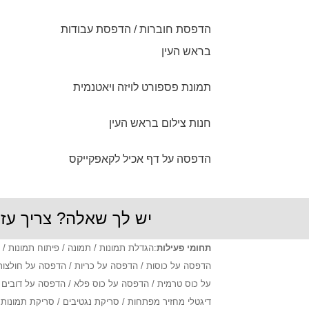
והפך את התמונות לקנבס משגע!! . תוך
3 ימים אספתי את הקנבס מנקודת
הדפסת חוברות / הדפסת עבודות
האיסוף בירושלים מבלי שאפילו הייתי
בראש העין
צריכה לשלם דמי משלוח! תודה רבה!!
שירה מירושלים
תמונת פספורט לויזה ויאטנמית
חנות צילום בראש העין
הדפסה על דף אכיל לקאפקייקס
יש לך שאלה? צריך ע
תחומי פעילות
:הגדלת תמונות / תמונה / פיתוח תמונות 
הדפסה על כוסות / הדפסה על כריות / הדפסה על חולצות
על כוס טרמית / הדפסה על כוס פלא / הדפסה על דובים / 
דיגטלי מחזיר מפתחות / סריקת נגטיבים / סריקת תמונות / פסיפס על קנבס / קולאז' על ק